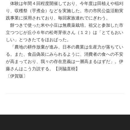
体験は年間４回程度開催しており、今年度は田植えや稲刈
り、収穫祭（芋煮会）などを実施した。市の市民公益活動実
践事業に採用されており、毎回家族連れでにぎわう。
餅つきで使った米や小豆は無農薬栽培。祖父と参加した市
立つつじが丘小６年の松嵜芽依さん（１２）は「とてもおい
しい」とつきたてをほおばった。
「農地の耕作放棄が進み、日本の農業は生産力が落ちてい
る。また、食品偽装にみられるように、消費者の食への不安
が高まっており、我々の存在意義は一層高まるはずだ」。伊
藤さんはこう力説する。【渕脇直樹】
〔伊賀版〕