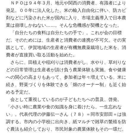
ＮＰＯは９４年３月、地元や関西の消費者、有識者により
発足。００年に法人化した。米の輸入自由化に伴い、防カビ
剤などに汚染された米が国内に入り、市場主義導入で日本農
業は崩壊しかねない……。そんな危機感が契機となった。
「自分たちの食料は自分たちの手で」。これが会の目標
だ。そのためには、生産者と消費者の連携が不可欠。その実
践として、伊賀地域の生産者が有機無農薬栽培した米を、消
費者が直接買い取る活動を始めた。
さらに、田植えや稲刈りは消費者がし、水やり、草刈りな
どの日常管理は生産者が請け負う農業体験も実施。食や健康
への関心の高まりもあって、参加者は年々増えている。米に
続き、野菜づくりを体験できる「畑のオーナー制」も近く始
める予定だ。
会として重視しているのが子どもたちへの普及、啓発。
「小さい時に農業や食の知識を身に着けたら、一生忘れな
い」。代表代理の伊藤伝一さん（７８）＝同市安部田＝は強
調する。市内の小学校に出向き、紙マルチで雑草の繁殖を防
ぐ農法も紹介しており、市民対象の農業体験もその一環だ。