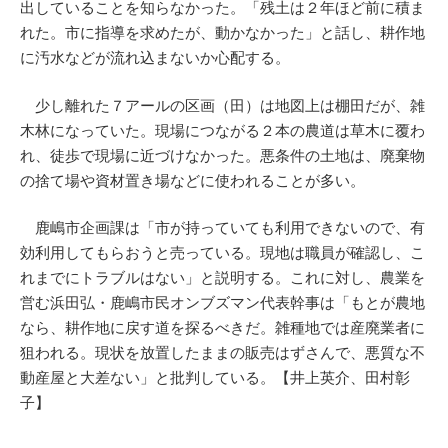
出していることを知らなかった。「残土は２年ほど前に積ま
れた。市に指導を求めたが、動かなかった」と話し、耕作地
に汚水などが流れ込まないか心配する。
少し離れた７アールの区画（田）は地図上は棚田だが、雑
木林になっていた。現場につながる２本の農道は草木に覆わ
れ、徒歩で現場に近づけなかった。悪条件の土地は、廃棄物
の捨て場や資材置き場などに使われることが多い。
鹿嶋市企画課は「市が持っていても利用できないので、有
効利用してもらおうと売っている。現地は職員が確認し、こ
れまでにトラブルはない」と説明する。これに対し、農業を
営む浜田弘・鹿嶋市民オンブズマン代表幹事は「もとが農地
なら、耕作地に戻す道を探るべきだ。雑種地では産廃業者に
狙われる。現状を放置したままの販売はずさんで、悪質な不
動産屋と大差ない」と批判している。【井上英介、田村彰
子】