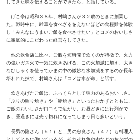
してきた味を伝えることができたら」と話している。
げこ亭は昭和３８年、村嶋さんが３２歳のときに創業し
た。戦時中に、雑草を食べざるをえないほどの食糧難を体験
し「みんなにうまいご飯を食べさせたい」とコメのおいしさ
に徹底的にこだわった経営をしてきた。
他の飲食店に比べ、ご飯を短時間で炊くのが特徴で、火力
の強いガス火で一気に炊きあげる。この火加減に加え、大き
なひしゃくを使ってかまの中の微妙な水加減をするのが長年
培われた技で、村嶋さんは「コメは水が命」と話す。
炊きあげたご飯は、ふっくらとして弾力のあるおいしさ。
「ぶりの照り焼き」や「卵焼き」といったおかずとともに、
ご飯のおいしさが口コミで広がり、お昼どきには行列がで
き、昼過ぎには売り切れになってしまう日も多いという。
長男の隆さん（５１）と二男の忠良さん（４７）も料理人
としてともに働いているが、それぞれ魚や肉などのおかずの