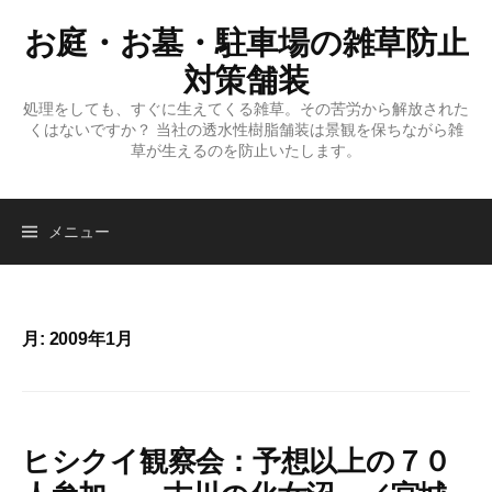
コ
お庭・お墓・駐車場の雑草防止
ン
テ
対策舗装
ン
処理をしても、すぐに生えてくる雑草。その苦労から解放された
ツ
くはないですか？ 当社の透水性樹脂舗装は景観を保ちながら雑
へ
草が生えるのを防止いたします。
ス
キ
検
ッ
メニュー
プ
索:
月:
2009年1月
ヒシクイ観察会：予想以上の７０