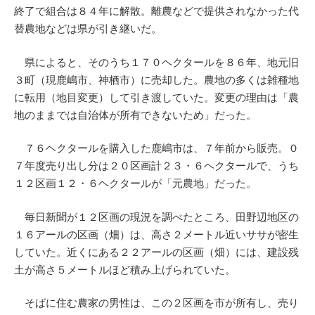
終了で組合は８４年に解散。離農などで提供されなかった代
替農地などは県が引き継いだ。
県によると、そのうち１７０ヘクタールを８６年、地元旧
３町（現鹿嶋市、神栖市）に売却した。農地の多くは雑種地
に転用（地目変更）して引き渡していた。変更の理由は「農
地のままでは自治体が所有できないため」だった。
７６ヘクタールを購入した鹿嶋市は、７年前から販売。０
７年度売り出し分は２０区画計２３・６ヘクタールで、うち
１２区画１２・６ヘクタールが「元農地」だった。
毎日新聞が１２区画の現況を調べたところ、田野辺地区の
１６アールの区画（畑）は、高さ２メートル近いササが密生
していた。近くにある２２アールの区画（畑）には、建設残
土が高さ５メートルほど積み上げられていた。
そばに住む農家の男性は、この２区画を市が所有し、売り