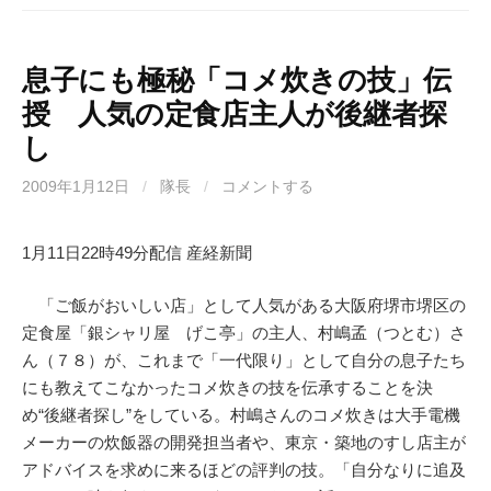
息子にも極秘「コメ炊きの技」伝
授 人気の定食店主人が後継者探
し
2009年1月12日
/
隊長
/
コメントする
1月11日22時49分配信 産経新聞
「ご飯がおいしい店」として人気がある大阪府堺市堺区の
定食屋「銀シャリ屋 げこ亭」の主人、村嶋孟（つとむ）さ
ん（７８）が、これまで「一代限り」として自分の息子たち
にも教えてこなかったコメ炊きの技を伝承することを決
め“後継者探し”をしている。村嶋さんのコメ炊きは大手電機
メーカーの炊飯器の開発担当者や、東京・築地のすし店主が
アドバイスを求めに来るほどの評判の技。「自分なりに追及