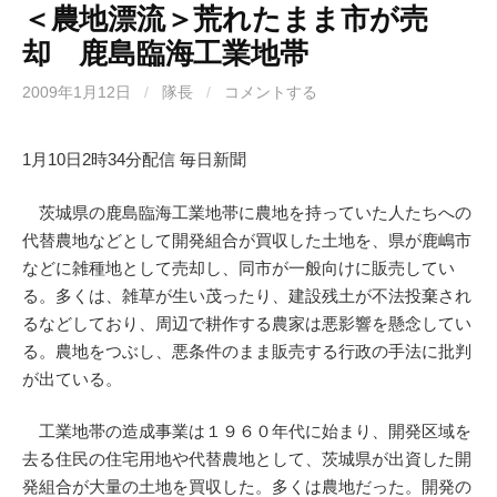
＜農地漂流＞荒れたまま市が売
却 鹿島臨海工業地帯
2009年1月12日
/
隊長
/
コメントする
1月10日2時34分配信 毎日新聞
茨城県の鹿島臨海工業地帯に農地を持っていた人たちへの
代替農地などとして開発組合が買収した土地を、県が鹿嶋市
などに雑種地として売却し、同市が一般向けに販売してい
る。多くは、雑草が生い茂ったり、建設残土が不法投棄され
るなどしており、周辺で耕作する農家は悪影響を懸念してい
る。農地をつぶし、悪条件のまま販売する行政の手法に批判
が出ている。
工業地帯の造成事業は１９６０年代に始まり、開発区域を
去る住民の住宅用地や代替農地として、茨城県が出資した開
発組合が大量の土地を買収した。多くは農地だった。開発の