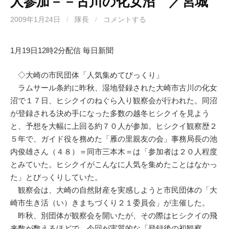
人参加－－古川の化女沼 ／宮城
2009年1月24日
/
隊長
/
コメントする
1月19日12時2分配信 毎日新聞
◇大崎の市民団体「人気集めてびっくり」
ラムサール条約に昨秋、湿地登録された大崎市古川の化女
沼で１７日、ヒシクイのねぐら入り観察会が行われた。同沼
が登録される決め手になった多数の越冬ヒシクイを見よう
と、予想を大幅に上回る約７０人が参加。ヒシクイ観察歴２
５年で、ガイド役を務めた「雁の里親友の会」事務局長の池
内俊雄さん（４８）＝同市三本木＝は「参加者は２０人程度
とみていた。ヒシクイがこんなに人気を集めたことはなかっ
た」とびっくりしていた。
観察会は、大崎の自然財産を実感しようと市民団体の「大
崎市生き活（い）きまちづくり２１委員会」が主催した。
昨秋、別団体が観察会を開いたが、その際はヒシクイの飛
来数が数えるほどで、今回が実質的な「登録後の初観察