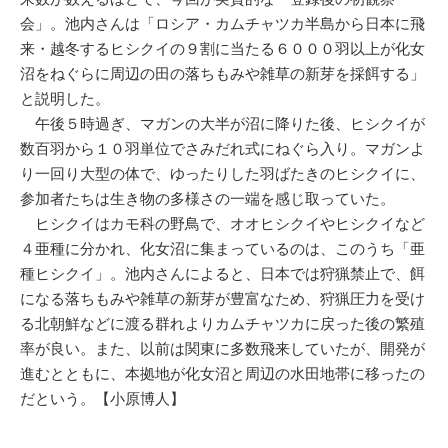
会」。池内さんは「ロシア・カムチャツカ半島から日本に飛
来・越冬するヒシクイの９割に当たる６０００羽以上が化女
沼をねぐらに周辺の田の落ちもみや雑草の新芽を採餌する」
と説明した。
午後５時過ぎ、マガンの大半が沼に降りた後、ヒシクイが
数百羽から１０羽単位でさみだれ式にねぐら入り。マガンよ
り一回り大型の体で、ゆったりした羽ばたきのヒシクイに、
参加者たちは生き物の多様さの一端を感じ取っていた。
ヒシクイはカモ科の野鳥で、オオヒシクイやヒシクイなど
４亜種に分かれ、化女沼に集まっているのは、このうち「亜
種ヒシクイ」。池内さんによると、日本では狩猟禁止で、餌
になる落ちもみや雑草の新芽が豊富なため、狩猟圧力を受け
る北朝鮮などに渡る群れよりカムチャツカに戻った後の繁殖
率が良い。また、以前は関東に多数飛来していたが、開発が
進むとともに、本拠地が化女沼と周辺の水田地帯に移ったの
だという。【小原博人】